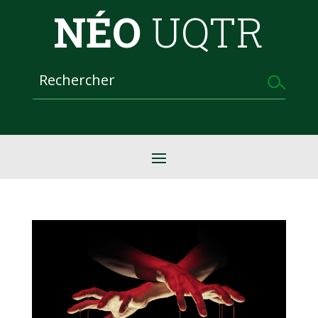
NÉO
UQTR