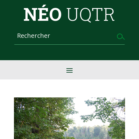
NÉO
UQTR