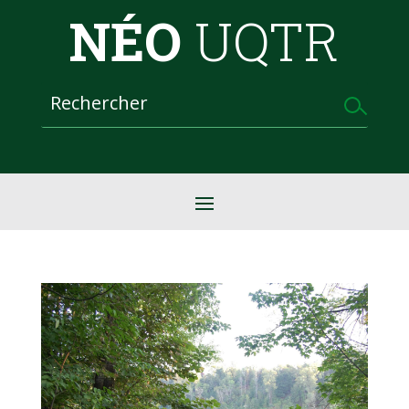
NÉO
UQTR