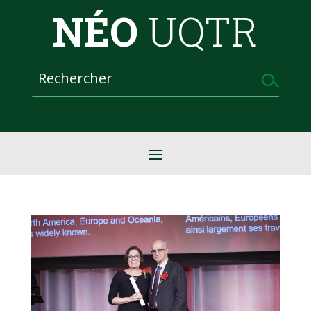
NÉO
UQTR