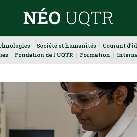
NÉO
UQTR
echnologies
Société et humanités
Courant d’i
més
Fondation de l’UQTR
Formation
Intern