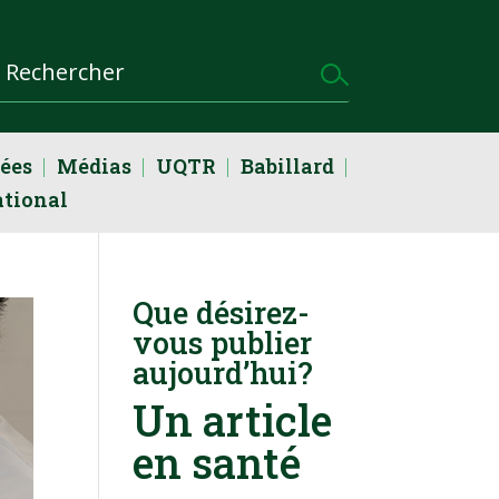
dées
Médias
UQTR
Babillard
ational
Que désirez-
vous publier
aujourd’hui?
Un article
en santé