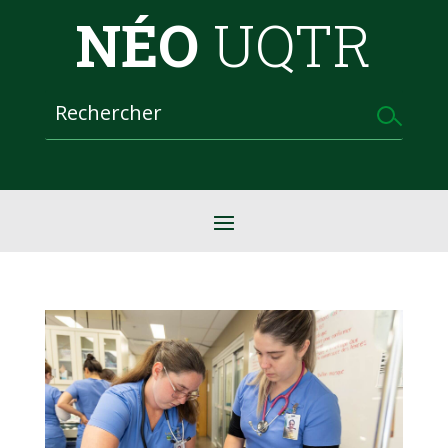
NÉO
UQTR