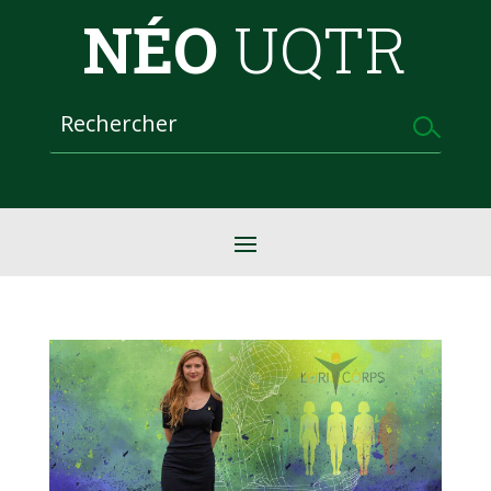
NÉO
UQTR