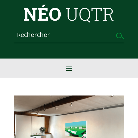
NÉO
UQTR