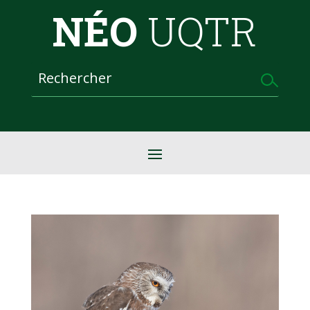
NÉO
UQTR