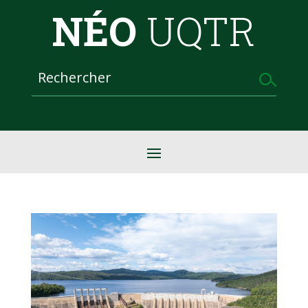
NÉO
UQTR