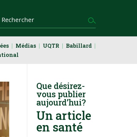
dées
Médias
UQTR
Babillard
ational
Que désirez-
vous publier
aujourd’hui?
Un article
en santé