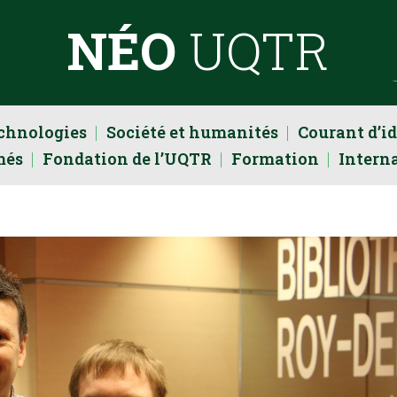
NÉO
UQTR
echnologies
Société et humanités
Courant d’i
més
Fondation de l’UQTR
Formation
Intern