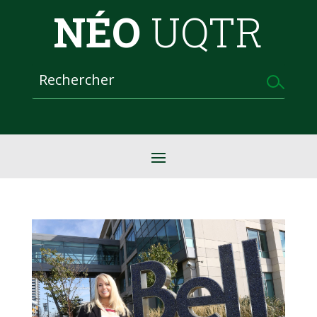
NÉO
UQTR