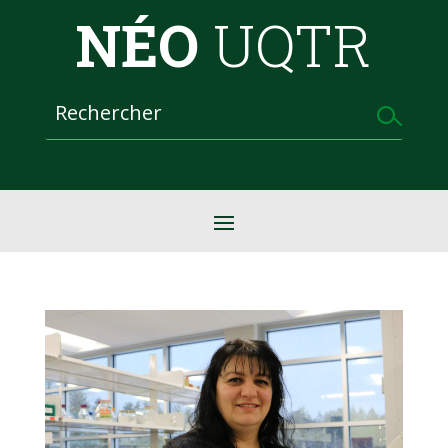
NÉO
UQTR