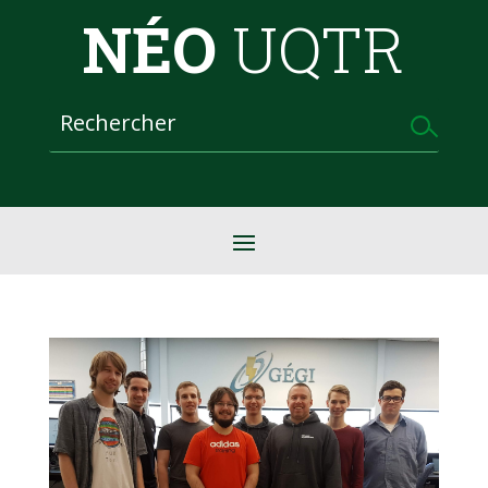
NÉO
UQTR