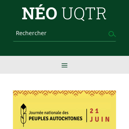
NÉO
UQTR