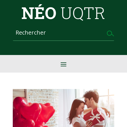
NÉO
UQTR