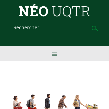
NÉO
UQTR