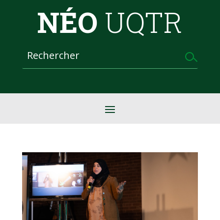
NÉO
UQTR