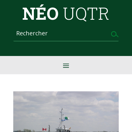
NÉO
UQTR