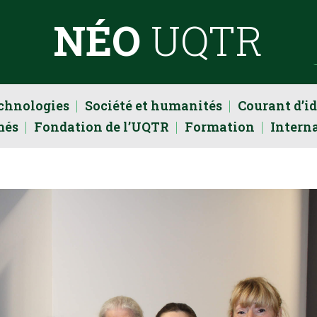
NÉO
UQTR
echnologies
Société et humanités
Courant d’i
més
Fondation de l’UQTR
Formation
Intern