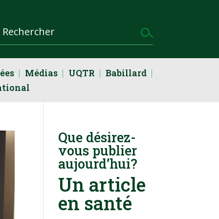
dées
Médias
UQTR
Babillard
ational
Que désirez-
vous publier
aujourd’hui?
Un article
en santé