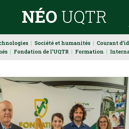
NÉO
UQTR
echnologies
Société et humanités
Courant d’i
més
Fondation de l’UQTR
Formation
Intern