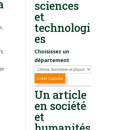
a
sciences
et
technologi
TR
,
es
s :
Choisissez un
département
er
Un article
en société
et
humanités