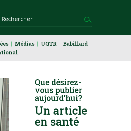
dées
Médias
UQTR
Babillard
ational
Que désirez-
vous publier
aujourd’hui?
Un article
en santé