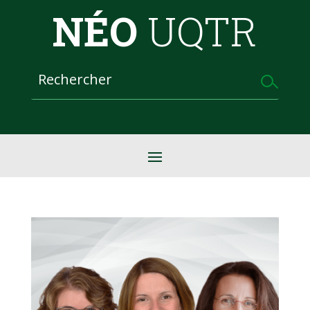
NÉO
UQTR