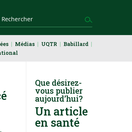
dées
Médias
UQTR
Babillard
ational
Que désirez-
vous publier
cé
aujourd’hui?
Un article
en santé