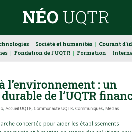
NÉO
UQTR
echnologies
Société et humanités
Courant d’i
més
Fondation de l’UQTR
Formation
Intern
à l’environnement : un
é durable de l’UQTR finan
éo
,
Accueil UQTR
,
Communauté UQTR
,
Communiqués
,
Médias
marche concertée pour aider les établissements