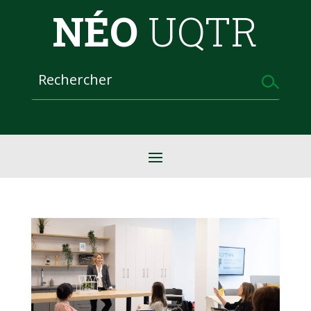
NÉO
UQTR