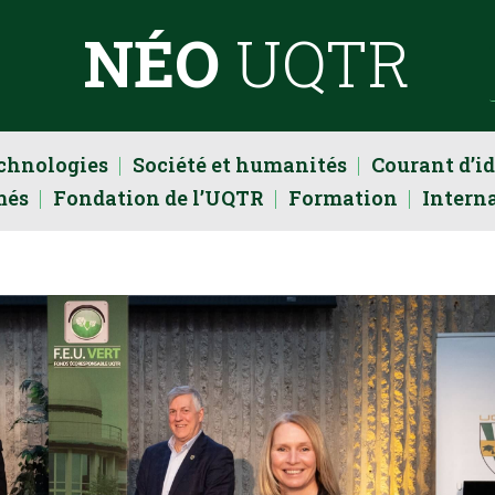
NÉO
UQTR
echnologies
Société et humanités
Courant d’i
més
Fondation de l’UQTR
Formation
Intern