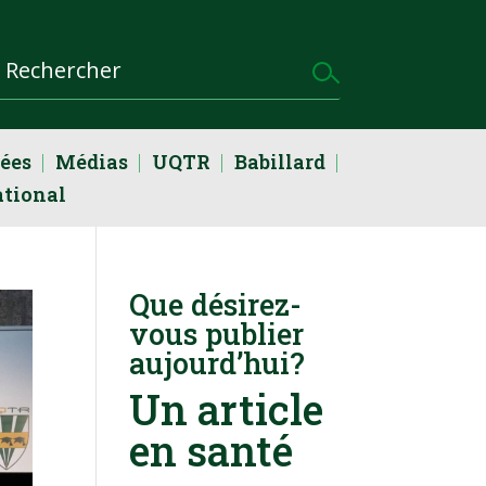
dées
Médias
UQTR
Babillard
ational
Que désirez-
vous publier
aujourd’hui?
Un article
en santé