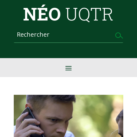
NÉO
UQTR