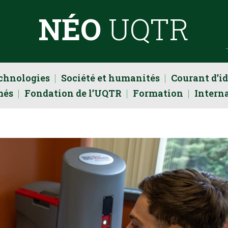
NÉO
UQTR
echnologies
Société et humanités
Courant d’i
més
Fondation de l’UQTR
Formation
Intern