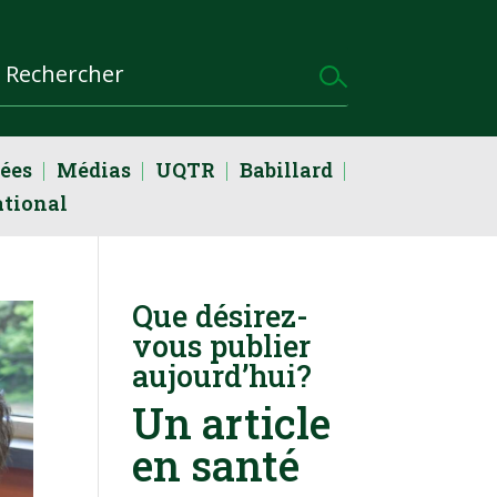
dées
Médias
UQTR
Babillard
ational
Que désirez-
vous publier
aujourd’hui?
Un article
en santé