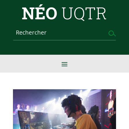
NÉO
UQTR