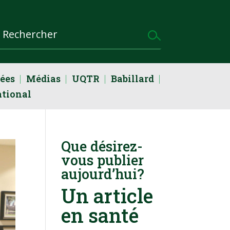
dées
Médias
UQTR
Babillard
ational
Que désirez-
vous publier
aujourd’hui?
Un article
en santé