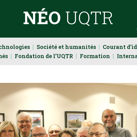
NÉO
UQTR
echnologies
Société et humanités
Courant d’i
més
Fondation de l’UQTR
Formation
Intern