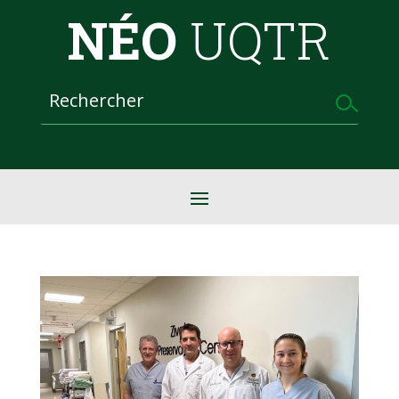
NÉO
UQTR