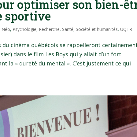
ur optimiser son bien-êt
e sportive
l Néo
,
Psychologie
,
Recherche
,
Santé
,
Société et humanités
,
UQTR
es du cinéma québécois se rappelleront certainemen
r) dans le film Les Boys qui y allait d’un fort
nt la « dureté du mental ». C’est justement ce qui