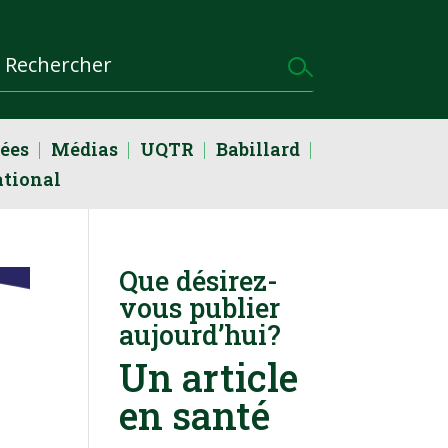
dées
Médias
UQTR
Babillard
ational
Que désirez-
vous publier
aujourd’hui?
Un article
en santé