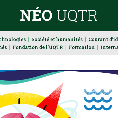
NÉO
UQTR
echnologies
Société et humanités
Courant d’i
més
Fondation de l’UQTR
Formation
Intern