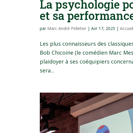
La psychologie po
et sa performanc
par
Marc-André Pelletier
|
Avr 17, 2025
|
Accuei
Les plus connaisseurs des classiqu
Bob Chicoine (le comédien Marc Messie
plaidoyer à ses coéquipiers concerna
sera...