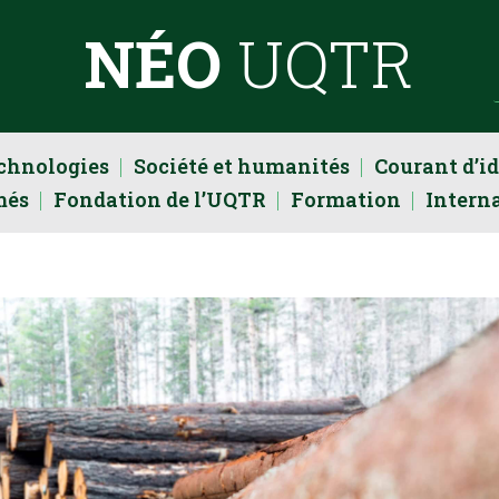
NÉO
UQTR
echnologies
Société et humanités
Courant d’i
més
Fondation de l’UQTR
Formation
Intern