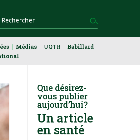
dées
Médias
UQTR
Babillard
ational
Que désirez-
vous publier
aujourd’hui?
Un article
en santé