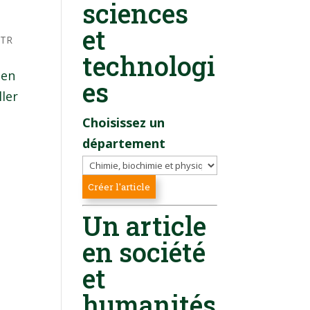
sciences
et
TR
technologi
ien
es
ller
Choisissez un
département
Un article
en société
et
humanités