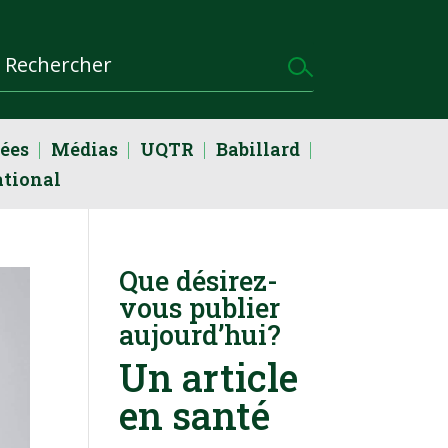
dées
Médias
UQTR
Babillard
ational
Que désirez-
vous publier
aujourd’hui?
Un article
en santé