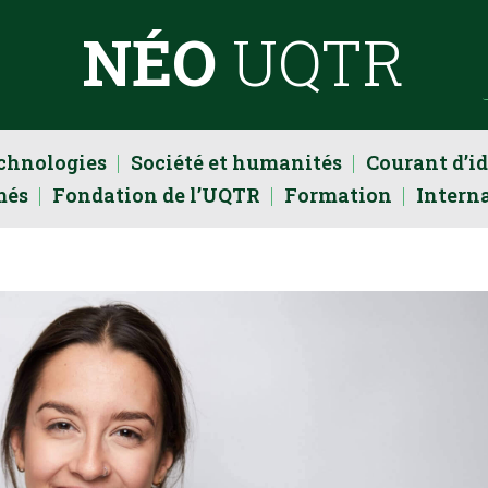
NÉO
UQTR
echnologies
Société et humanités
Courant d’i
més
Fondation de l’UQTR
Formation
Intern