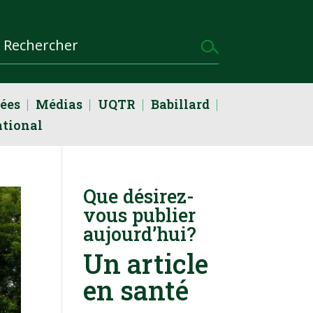
dées
Médias
UQTR
Babillard
ational
Que désirez-
vous publier
aujourd’hui?
Un article
en santé