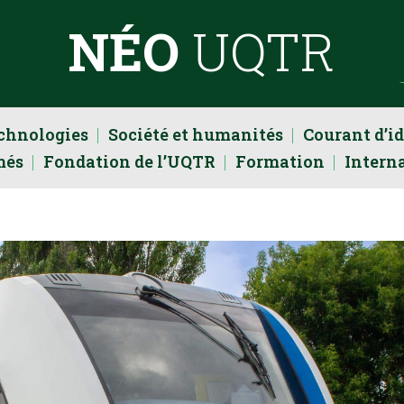
NÉO
UQTR
echnologies
Société et humanités
Courant d’i
més
Fondation de l’UQTR
Formation
Intern