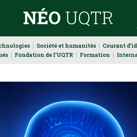
NÉO
UQTR
echnologies
Société et humanités
Courant d’i
més
Fondation de l’UQTR
Formation
Intern