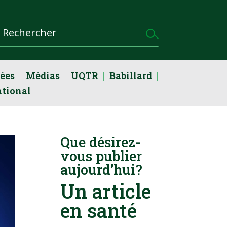
dées
Médias
UQTR
Babillard
ational
Que désirez-
vous publier
aujourd’hui?
Un article
en santé