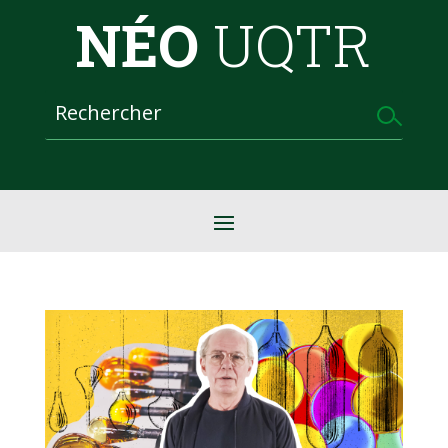
NÉO
UQTR