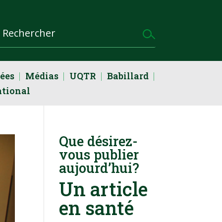
dées
Médias
UQTR
Babillard
ational
Que désirez-
vous publier
aujourd’hui?
Un article
en santé