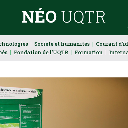
NÉO
UQTR
echnologies
Société et humanités
Courant d’i
més
Fondation de l’UQTR
Formation
Intern