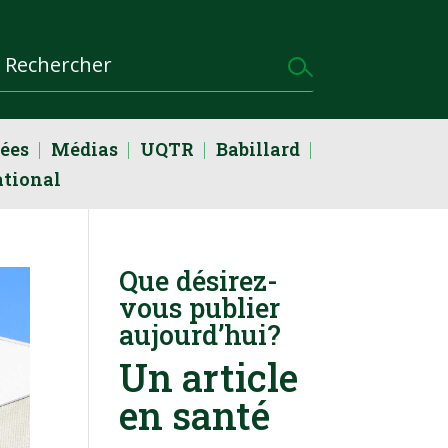
dées
Médias
UQTR
Babillard
ational
Que désirez-
vous publier
aujourd’hui?
Un article
en santé