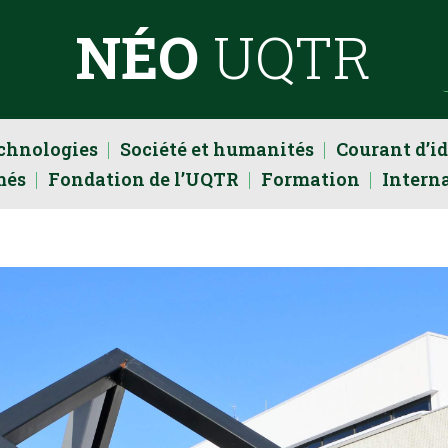
NÉO
UQTR
echnologies
Société et humanités
Courant d’i
més
Fondation de l’UQTR
Formation
Intern