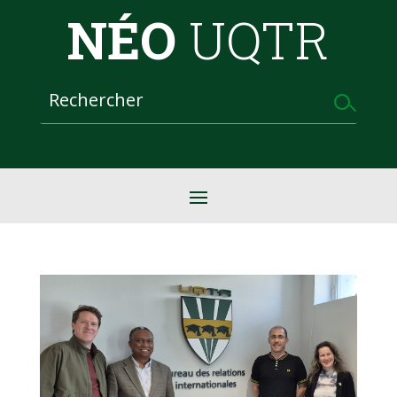
NÉO
UQTR