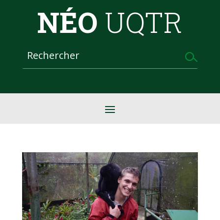
NÉO
UQTR