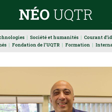
NÉO
UQTR
echnologies
Société et humanités
Courant d’i
més
Fondation de l’UQTR
Formation
Intern