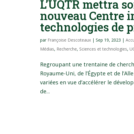
L’UQTR mettra so
nouveau Centre i
technologies de 
par
Françoise Descoteaux
|
Sep 19, 2023
|
Acc
Médias
,
Recherche
,
Sciences et technologies
,
U
Regroupant une trentaine de cherche
Royaume-Uni, de l’Égypte et de l’Al
variées en vue d’accélérer le dével
de...