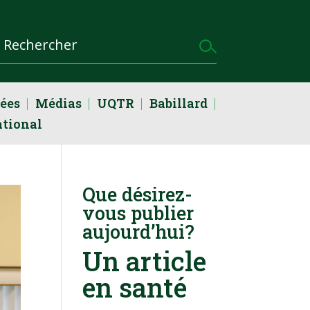
dées
Médias
UQTR
Babillard
ational
Que désirez-
vous publier
aujourd’hui?
Un article
en santé