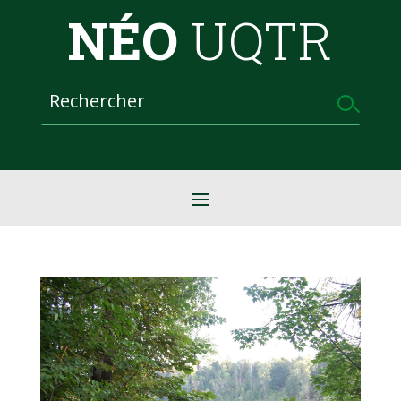
NÉO
UQTR