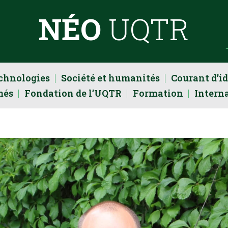
NÉO
UQTR
echnologies
Société et humanités
Courant d’i
més
Fondation de l’UQTR
Formation
Intern