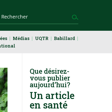
dées
Médias
UQTR
Babillard
ational
Que désirez-
vous publier
aujourd’hui?
Un article
en santé