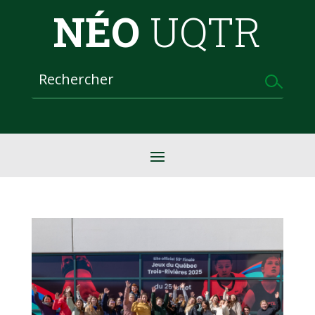
NÉO
UQTR