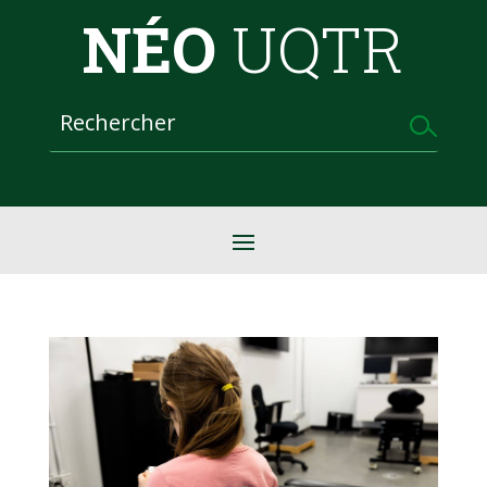
NÉO
UQTR