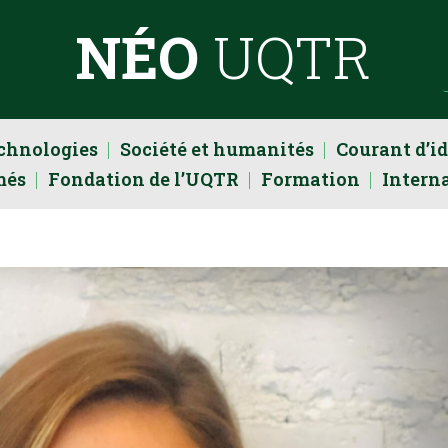
NÉO
UQTR
echnologies
Société et humanités
Courant d’i
més
Fondation de l’UQTR
Formation
Intern