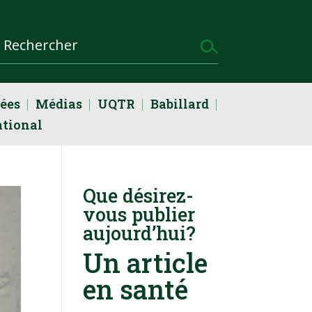
dées
Médias
UQTR
Babillard
ational
Que désirez-
vous publier
aujourd’hui?
Un article
en santé