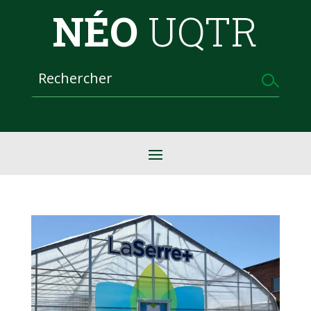
NÉO
UQTR