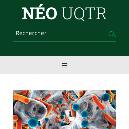
NÉO
UQTR