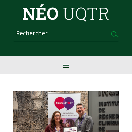
NÉO
UQTR