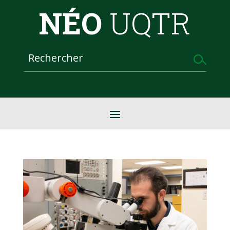
NÉO
UQTR